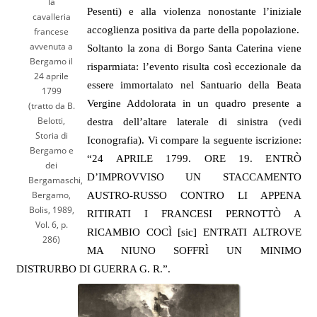
la
Pesenti) e alla violenza nonostante l’iniziale
cavalleria
accoglienza positiva da parte della popolazione.
francese
avvenuta a
Soltanto la zona di Borgo Santa Caterina viene
Bergamo il
risparmiata: l’evento risulta così eccezionale da
24 aprile
essere immortalato nel Santuario della Beata
1799
Vergine Addolorata in un quadro presente a
(tratto da B.
Belotti,
destra dell’altare laterale di sinistra (vedi
Storia di
Iconografia). Vi compare la seguente iscrizione:
Bergamo e
“24 APRILE 1799. ORE 19. ENTRÒ
dei
D’IMPROVVISO UN STACCAMENTO
Bergamaschi,
Bergamo,
AUSTRO-RUSSO CONTRO LI APPENA
Bolis, 1989,
RITIRATI I FRANCESI PERNOTTÒ A
Vol. 6, p.
RICAMBIO COCÌ [sic] ENTRATI ALTROVE
286)
MA NIUNO SOFFRÌ UN MINIMO
DISTRURBO DI GUERRA G. R.”.