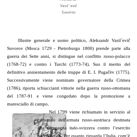
Vasil´evič
Suvorov
Illustre generale e uomo politico, Aleksandr Vasil´evič
Suvorov (Mosca 1729 - Pietroburgo 1800) prende parte alla
guerra dei Sette anni, si distingue nel conflitto russo-polacco
(1768-72) e contro i Turchi (1773-74). Suo il merito del
definitivo annientamento delle truppe di E. I. Pugačëv (1775).
Successivamente viene nominato governatore della Crimea
(1786), riporta schiaccianti vittorie nella guerra russo-ottomana
del 1787-91 e viene congedato dopo la promozione a
maresciallo di campo.
Nel 1799 viene richiamato in servizio al
comando dell'armata russo-austriaca destinata
alla campagna italo-svizzera contro l’esercito
napoleonico. Per quanto riguarda l’Italia, com’è