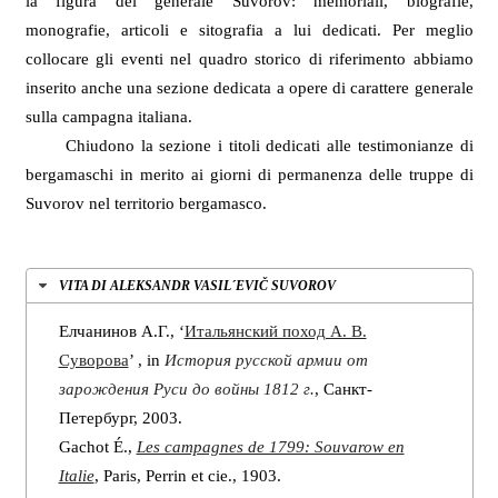
la figura del generale Suvorov: memoriali, biografie,
monografie, articoli e sitografia a lui dedicati. Per meglio
collocare gli eventi nel quadro storico di riferimento abbiamo
inserito anche una sezione dedicata a opere di carattere generale
sulla campagna italiana.
Chiudono la sezione i titoli dedicati alle testimonianze di
bergamaschi in merito ai giorni di permanenza delle truppe di
Suvorov nel territorio bergamasco.
VITA DI ALEKSANDR VASIL´EVIČ SUVOROV
Елчанинов А.Г., ‘
Итальянский поход А. В.
Суворова
’ , in
История русской армии от
зарождения Руси до войны 1812 г.
, Санкт-
Петербург, 2003.
Gachot É.,
Les campagnes de 1799: Souvarow en
Italie
, Paris, Perrin et cie., 1903.