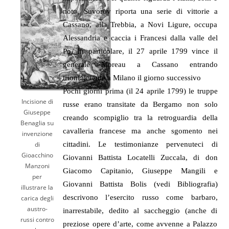
noto, Suvorov riporta una serie di vittorie a
Cassano, alla Trebbia, a Novi Ligure, occupa
Alessandria e caccia i Francesi dalla valle del
Po. In particolare, il 27 aprile 1799 vince il
generale Moreau a Cassano entrando
trionfalmente a Milano il giorno successivo
Pochi giorni prima (il 24 aprile 1799) le truppe
Incisione di
russe erano transitate da Bergamo non solo
Giuseppe
creando scompiglio tra la retroguardia della
Benaglia su
cavalleria francese ma anche sgomento nei
invenzione
cittadini. Le testimonianze pervenuteci di
di
Gioacchino
Giovanni Battista Locatelli Zuccala, di don
Manzoni
Giacomo Capitanio, Giuseppe Mangili e
per
Giovanni Battista Bolis (vedi Bibliografia)
illustrare la
descrivono l’esercito russo come barbaro,
carica degli
austro-
inarrestabile, dedito al saccheggio (anche di
russi contro
preziose opere d’arte, come avvenne a Palazzo