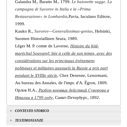
Galandra M., Baratto M., 1799.
Le baionette sagge. La
campagna di Suvorov in Italia e la «Prima
Restaurazione» in Lombardia
,Pavia, Iuculano Editore,
1999.
Kauko R.,
Suvorov—Generalissimus-genius
, Helsinki,
Suomen Historiallinen Seura, 1989.
Léger M. P. comte de Laverne,
Histoire du feld-
maréchal Souvarof: liée à celle de son temps, avec des
considérations sur les principaux événemens
politiques et militaires auxquels la Russie a pris part
pendant le XVIIIe siècle
, Chez Desenne, Lenormant,
Au bureau des Annales, de l'impr. d'A. Égron, 1809.
Орлов Н.А.,
Разбор военных действий Суворова в
Италии в 1799 году
, Санкт-Петербург., 1892.
CONTESTO STORICO
TESTIMONIANZE